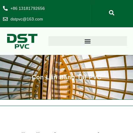
+86 13181792656
dstpvc@163.com
Con Lăn Băng Tải PVC