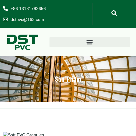
+86 13181792656
dstpvc@163.com
Sản Phẩm