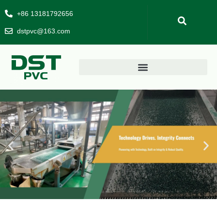
+86 13181792656
dstpvc@163.com