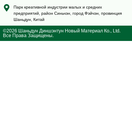
Парк креативной индустрии малых и средних
предприятий, район Синьчэн, город Фэйчэн, провинция
Шаньдун, Китай
©2026 Шаньдун Диншэнтун Новый Материал Ко., Ltd.
Все Права Защищены.