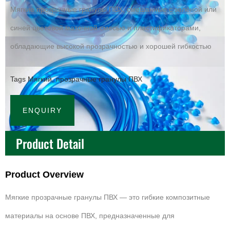
Мягкие прозрачные гранулы ПВХ, смешанные с зелёной или
синей цветовой маточной смесью и пластификаторами,
обладающие высокой прозрачностью и хорошей гибкостью
Tags
Мягкий
,
прозрачные гранулы ПВХ
ENQUIRY
Product Detail
Product Overview
Мягкие прозрачные гранулы ПВХ — это гибкие композитные
материалы на основе ПВХ, предназначенные для