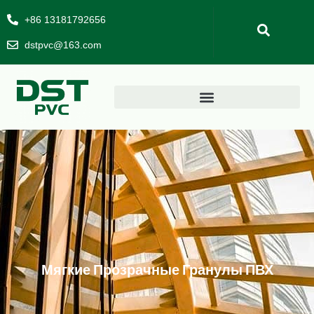
+86 13181792656
dstpvc@163.com
Мягкие Прозрачные Гранулы ПВХ